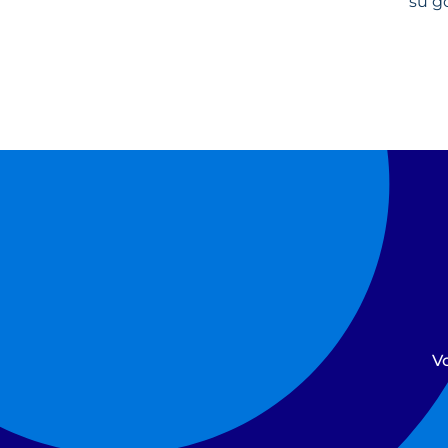
su 
Vo