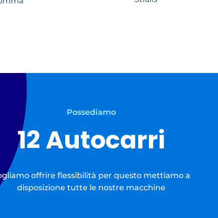
gomma
Possediamo
12 Autocarri
gliamo offrire flessibilità per questo mettiamo a
disposizione tutte le nostre macchine