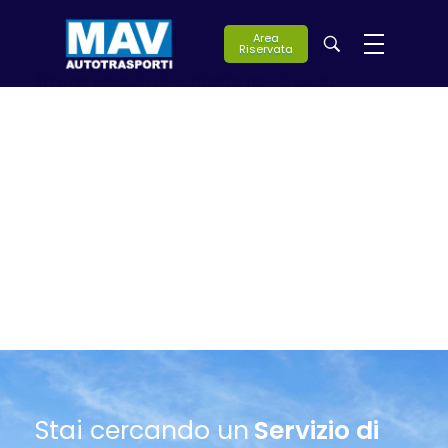
Area
Riservata
Errore:
Modulo di contatto non trovato.
Mav Autotrasporti
Stai cercando un
Servizio di